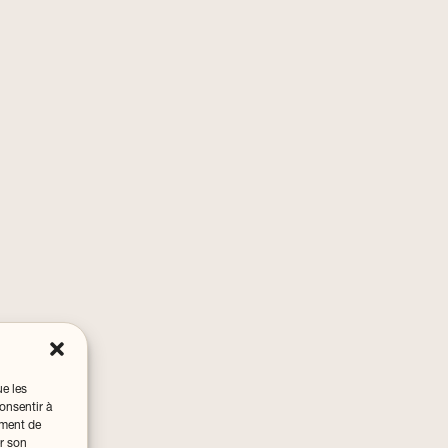
ue les
onsentir à
ement de
er son